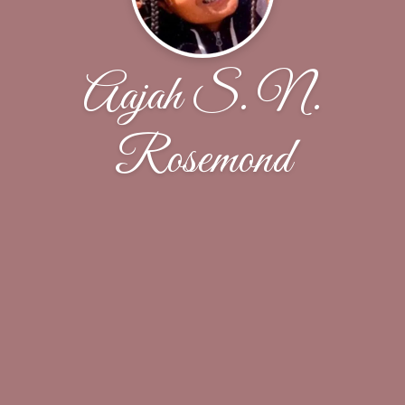
Aajah S. N.
Rosemond