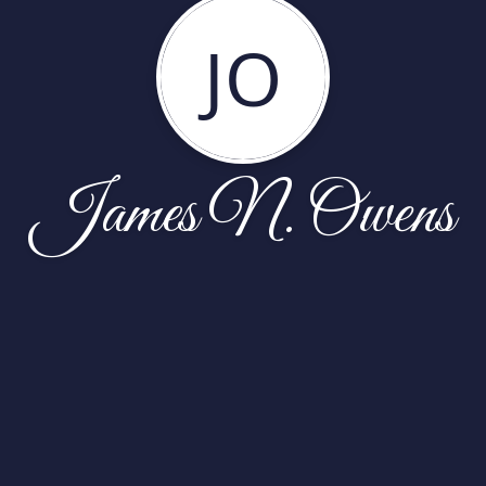
JO
James N. Owens